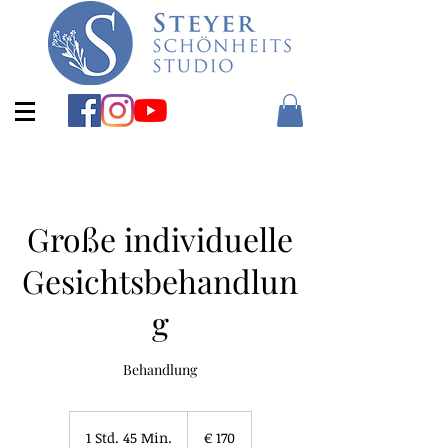
Große individuelle
Gesichtsbehandlun
g
Behandlung
170
Euro
1 Std. 45 Min.
1
€ 170