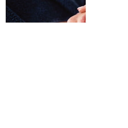
Kontaktangaben
Unterberg 42, 8143 Dobl, Österreich
©2019 by Steyer Kosmetik KG
AGB
Impressum
Datenschutz