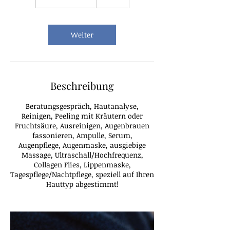
S
t
d
4
Weiter
5
M
i
n
.
Beschreibung
Beratungsgespräch, Hautanalyse,
Reinigen, Peeling mit Kräutern oder
Fruchtsäure, Ausreinigen, Augenbrauen
fassonieren, Ampulle, Serum,
Augenpflege, Augenmaske, ausgiebige
Massage, Ultraschall/Hochfrequenz,
Collagen Flies, Lippenmaske,
Tagespflege/Nachtpflege, speziell auf Ihren
Hauttyp abgestimmt!