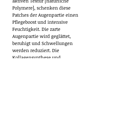
aktiven Textur [natürliche
Polymere], schenken diese
Patches der Augenpartie einen
Pflegeboost und intensive
Feuchtigkeit. Die zarte
Augenpartie wird geglättet,
beruhigt und Schwellungen
werden reduziert. Die
Kollagensynthese und
Repairmechanismen werden
aktiviert. Ein Cocktail von
Vitamin A und C wirkt aufhellend
und reduziert sichtbar
Augenschatten.
Anwendung
Schutzschicht abziehen und die
Wirkstoffe
Patches sanft auf die Bereiche
unterhalb der Augen auflegen.