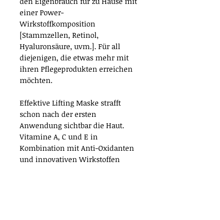
den Eigenbrauch für zu Hause mit
einer Power-
Wirkstoffkomposition
[Stammzellen, Retinol,
Hyaluronsäure, uvm.]. Für all
diejenigen, die etwas mehr mit
ihren Pflegeprodukten erreichen
möchten.
Effektive Lifting Maske strafft
schon nach der ersten
Anwendung sichtbar die Haut.
Vitamine A, C und E in
Kombination mit Anti-Oxidanten
und innovativen Wirkstoffen
[Kaffeebohnen-Öl, Squalane und
Apfelextrakt] unterstützen den
natürlichen
Hauterneuerungsprozess und
lassen Hyperpigmentierungen