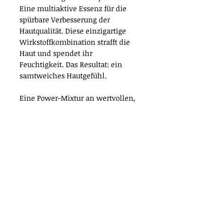
Eine multiaktive Essenz für die
spürbare Verbesserung der
Hautqualität. Diese einzigartige
Wirkstoffkombination strafft die
Haut und spendet ihr
Feuchtigkeit. Das Resultat: ein
samtweiches Hautgefühl.
Eine Power-Mixtur an wertvollen,
beruhigenden & regenerierenden
Nährstoffen liefert der Haut einen
spürbaren Energieschub, stärkt
die Hautbarriere und füllt die
Feuchtigkeitsdepots nachhaltig
auf.
Wichtigste Wirkstoffe
Weizenkeimextrakt